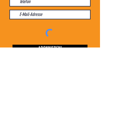
ABONNIEREN!
ÖFFNUNGSZEITEN
April bis Oktober
Täglich geöffnet von 9.00 - 22.00 Uhr
Bei schlechter Witterung behalten wir uns vor,
ab 13.00 Uhr zu schliessen.
Informationen zu aktuellen Öffnungszeiten
findest du hier und auf Instagram!