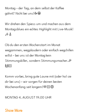
Montag – der Tag, an dem selbst der Kaffee 
gähnt? Nicht bei uns!☕️🤩
Wir drehen den Spiess um und machen aus dem 
Montagsblues ein echtes Highlight mit Live-Musik!
🎶🎸
Ob du den ersten Wochenstart im Monat 
wegjammen, wegplaudern oder einfach wegchillen 
willst – bei uns ist der Montag kein 
Stimmungskiller, sondern Stimmungsmacher.🎉
🙌🏻
Komm vorbei, bring gute Laune mit (oder hol sie 
dir bei uns) – wir sorgen für deinen besten 
Wochenanfang seit langem!🫶🏻😍
MONTAG 4. AUGUST 19.00 UHR
Show More